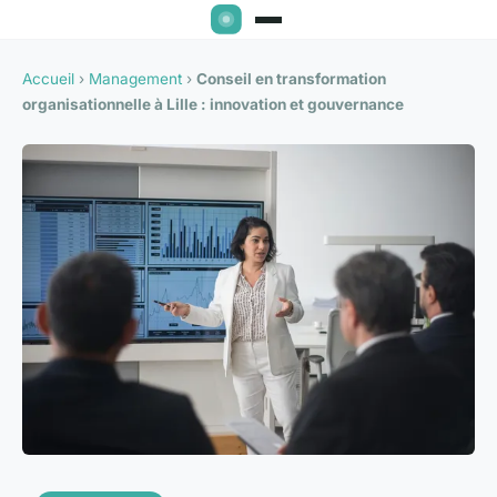
Accueil
›
Management
›
Conseil en transformation
organisationnelle à Lille : innovation et gouvernance